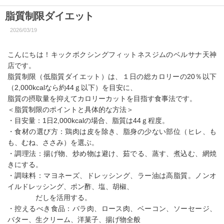
脂質制限ダイエット
2026/03/19
こんにちは！キックボクシングフィットネスジムのベルサナ天神
店です。
脂質制限（低脂質ダイエット）は、１日の総カロリーの20％以下
（2,000kcalなら約44ｇ以下）を目安に、
脂質の摂取量を抑えてカロリーカットを目指す食事法です。
＜脂質制限のポイントと具体的な方法＞
・目安量：1日2,000kcalの場合、脂質は44ｇ程度。
・食材の選び方：鶏肉は皮を除き、脂身の少ない部位（ヒレ、も
も、むね、ささみ）を選ぶ。
・調理法：揚げ物、炒め物は避け、茹でる、蒸す、煮込む、網焼
きにする。
・調味料：マヨネーズ、ドレッシング、ラー油は高脂質。ノンオ
イルドレッシング、ポン酢、塩、胡椒、
だしを活用する。
・控えるべき食品：バラ肉、ロース肉、ベーコン、ソーセージ、
バター、生クリーム、洋菓子、揚げ物全般