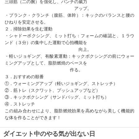
三頭筋（二の腕）を強化し、パンチの威力
アップ。
・プランク・クランチ（腹筋、体幹）：キックのバランスと腰の
ひねりを安定させる。
２．掃除効果を生む運動
・シャドーボクシング、ミット打ち：フォームの確認と、１ラウ
ンド（３分）の集中した運動で心拍機能を
向上。
・軽いジョギング、有酸素運動：キックボクシングの前にウォー
ミングアップとして、脂肪燃焼のベースを
作る。
３．おすすめの順番
①．ウォーミングアップ（軽いジョギング、ストレッチ）
②．筋トレ（スクワット、プッシュアップなど）
③．キックボクシング（サンドバッグ、ミット打ち）
④．ストレッチ
この組み合わせにより、脂肪燃焼効果を高めながら美しく機能的
な体を作ることができます！
ダイエット中のやる気が出ない日