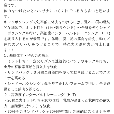
店です。
体力をつけたいとべルサナにいてくれている方も多いと思いま
す。
キックボクシングで効率的に体力をつけるには、週2～3回の継続
的な練習で、ミット打ち（3分×数ラウンド）や全身を使うシャド
ーボクシングを行い、高強度インターバルトレーニンング（HIIT)
を取り入れるのが最適です。体幹、腕、足の筋肉を鍛え、動く／
休むのメリハリをつけることで、持久力と瞬発力が向上しま
す！！
1．基礎体力・持久力の向上
・ミット打ち：一定のリズムで連続的にパンチやキックを打ち、
全身の有酸素運動と持久力を強化。
・サンドバック：３分間全身筋肉を使って動き続けることでスタ
ミナを高める。
・シャドーボクシング：鏡を見て正しいフォームで行い、全身運
動としえ筋肉を鍛える。
２．高強度インターバルトレーニング（HIIT)
・20秒全力ミット打ち＋10秒休憩：乳酸が溜まった状態での耐久
力（無酸素性持久力）を強化。
・30秒全力サンドバック＋30秒軽打撃：効率的にスタミナを消