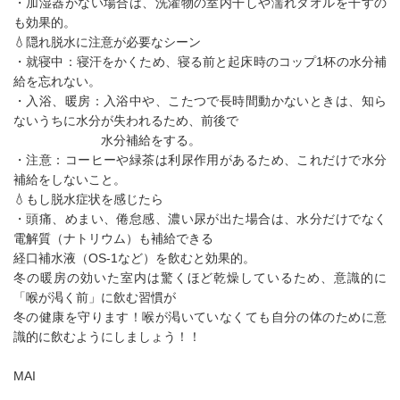
・加湿器がない場合は、洗濯物の室内干しや濡れタオルを干すの
も効果的。
💧隠れ脱水に注意が必要なシーン
・就寝中：寝汗をかくため、寝る前と起床時のコップ1杯の水分補
給を忘れない。
・入浴、暖房：入浴中や、こたつで長時間動かないときは、知ら
ないうちに水分が失われるため、前後で
水分補給をする。
・注意：コーヒーや緑茶は利尿作用があるため、これだけで水分
補給をしないこと。
💧もし脱水症状を感じたら
・頭痛、めまい、倦怠感、濃い尿が出た場合は、水分だけでなく
電解質（ナトリウム）も補給できる
経口補水液（OS-1など）を飲むと効果的。
冬の暖房の効いた室内は驚くほど乾燥しているため、意識的に
「喉が渇く前」に飲む習慣が
冬の健康を守ります！喉が渇いていなくても自分の体のために意
識的に飲むようにしましょう！！
MAI