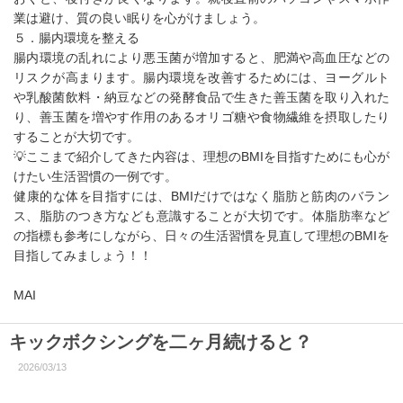
業は避け、質の良い眠りを心がけましょう。
５．腸内環境を整える
腸内環境の乱れにより悪玉菌が増加すると、肥満や高血圧などの
リスクが高まります。腸内環境を改善するためには、ヨーグルト
や乳酸菌飲料・納豆などの発酵食品で生きた善玉菌を取り入れた
り、善玉菌を増やす作用のあるオリゴ糖や食物繊維を摂取したり
することが大切です。
💡ここまで紹介してきた内容は、理想のBMIを目指すためにも心が
けたい生活習慣の一例です。
健康的な体を目指すには、BMIだけではなく脂肪と筋肉のバラン
ス、脂肪のつき方なども意識することが大切です。体脂肪率など
の指標も参考にしながら、日々の生活習慣を見直して理想のBMIを
目指してみましょう！！
MAI
キックボクシングを二ヶ月続けると？
2026/03/13