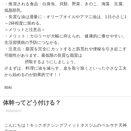
・推奨される食品：白身魚、貝類、野菜、きのこ、海藻、豆腐、
低脂肪乳。
・良質な油は適量に：オリーブオイルやアマニ油は、1日小さじ1
～2杯程度に留める。
＜メリットと注意点＞
・メリット：カロリーが大幅に抑えられ、健康的に痩せやすい。
生活習慣病の予防につながる。
・注意点：脂質を完全にカットすると肌荒れや便秘を引き起こす
可能性があります。最低限の良質な脂質は
摂取するようにしましょう。
🍖まずは、料理に油を減らす、皮を取り除くといった小さな工夫
から始めるのが効果的です！！
MAI
体幹ってどう付ける？
2026/03/17
こんにちは！キックボクシングフィットネスジムのベルサナ天神