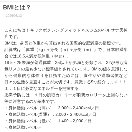
BMIとは？
2026/03/13
こんにちは！キックボクシングフィットネスジムのベルサナ天神
店です。
BMIは、身長と体重から算出される国際的な肥満度の指標です。
計算式は「体重（kg）÷身長（m）÷身長（m）」で、日本肥満学
会では18.5未満が低体重（やせ）、
18.5～25未満が普通体重、25以上が肥満と分類され、22が最も病
気リスクの最も少ない標準値とされています。BMIの値を意識しな
がら健康的な体作りを目指すためには、食生活や運動習慣など
日々の生活を見直すことが大切です。意識する5つ紹介します！！
１．１日に必要なエネルギーを把握する
肥満予防には、１日の摂取カロリーが消費カロリーを上回らない
等に注意するのが基本です。
・身体活動レベル（高い）：2,000～2,400kcal／日
・身体活動レベル(普通）：2,000～2,400kcal／日
・身体活動レベル（低い）：1,400～2,000／日
＜身体活動レベル＞