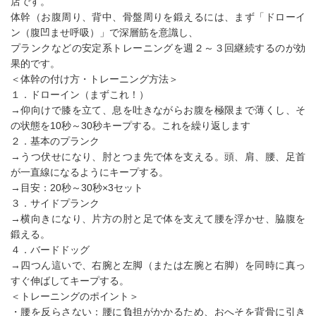
店です。
体幹（お腹周り、背中、骨盤周りを鍛えるには、まず「ドローイ
ン（腹凹ませ呼吸）」で深層筋を意識し、
プランクなどの安定系トレーニングを週２～３回継続するのが効
果的です。
＜体幹の付け方・トレーニング方法＞
１．ドローイン（まずこれ！）
→仰向けで膝を立て、息を吐きながらお腹を極限まで薄くし、そ
の状態を10秒～30秒キープする。これを繰り返します
２．基本のプランク
→うつ伏せになり、肘とつま先で体を支える。頭、肩、腰、足首
が一直線になるようにキープする。
→目安：20秒～30秒×3セット
３．サイドプランク
→横向きになり、片方の肘と足で体を支えて腰を浮かせ、脇腹を
鍛える。
４．バードドッグ
→四つん這いで、右腕と左脚（または左腕と右脚）を同時に真っ
すぐ伸ばしてキープする。
＜トレーニングのポイント＞
・腰を反らさない：腰に負担がかかるため、おへそを背骨に引き