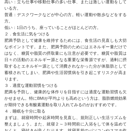
高い：立ち仕事や移動仕事の多い仕事、または激しい運動をして
いる方。
普通：デスクワークなどが中心の方。軽い運動や散歩などをする
方。
低い：1日のうち、座っていることがほとんどの方。
２．食生活に気をつける
肥満予防として健康を維持するためには、食生活の見直しも大切
なポイントです。また、肥満予防のためにはエネルギー量だけで
はなく、糖質や脂質の摂取量にも注意が必要です。糖質や脂質は
日々の活動のエネルギー源となる重要な栄養源ですが、過剰に摂
取するとエネルギー源として消費されなかった分が体脂肪として
蓄積されてしまい、肥満や生活習慣病を引き起こすリスクが高ま
ります。
３．適度な運動習慣をつける
肥満を予防し、健康的な体作りを目指すには適度な運動習慣も欠
かせません。特にBMIが平均よりも高めという方は、脂肪燃焼効果
が期待できる有酸素運動を取り入れてみるのがおすすめです。
４．睡眠を十分に取る
まずは、就寝時間や起床時間を見直し、規則正しい生活リズムを
整えましょう。また、就寝２～３時間前に入浴をして体を温めて
おくと、寝付きが良くなります。就寝直前のパソコンやスマホ作