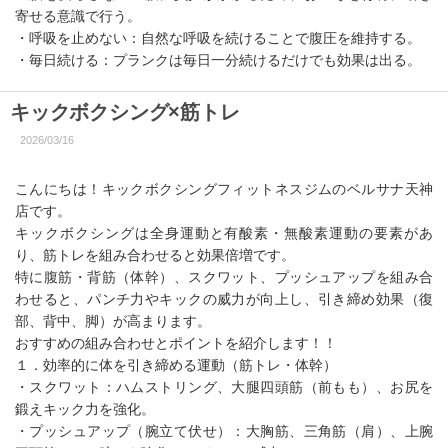
寄せる意識で行う。
・呼吸を止めない：自然な呼吸を続けることで腹圧を維持する。
・毎日続ける：プランクは毎日一分続けるだけでも効果は出る。
キックボクシング×筋トレ
2026/03/16
こんにちは！キックボクシングフィットネスジムのベルサナ天神
店です。
キックボクシングは全身運動と有酸素・無酸素運動の要素があ
り、筋トレを組み合わせると効果倍増です。
特に腹筋・背筋（体幹）、スクワット、プッシュアップを組み合
わせると、パンチ力やキックの威力が向上し、引き締め効果（復
部、背中、脚）が高まります。
おすすめの組み合わせとポイントを紹介します！！
１．効率的に体を引き締める運動（筋トレ・体幹）
・スクワット：ハムストリング、大腿四頭筋（前もも）、お尻を
鍛えキック力を強化。
・プッシュアップ（腕立て伏せ）：大胸筋、三角筋（肩）、上腕