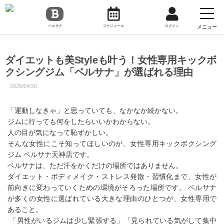
toggl
navig
メニュー
ベルサナ
スケジュール
ログイン
ダイエットも美Styleも叶う！女性専用キックボ
クシングジム「ベルサナ」が選ばれる理由
2026/04/20
「運動しなきゃ」と思っていても、なかなか続かない。
ジムに行っても何をしたらいいかわからない。
人の目が気になって恥ずかしい。
そんな女性にこそ知ってほしいのが、女性専用キックボクシング
ジム ベルサナ天神店です。
ベルサナは、ただ汗をかくだけの場所ではありません。
ダイエット・ボディメイク・ストレス発散・習慣化まで、女性が
前向きに変わっていくための環境がそろった場所です。 ベルサナ
が多くの女性に選ばれている大きな理由のひとつが、女性専用で
あること。
「男性がいるジムは少し緊張する」「見られている気がして集中