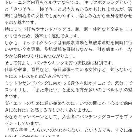
トレーニング内容もベルサナならでは。 キックボクシングという
と「きつそう」「怖そう」と思う方もいるかもしれませんが、実
際には初心者の女性でも始めやすく、楽しみながら全身を動かせ
るのが魅力です。
特にミット打ちやサンドバッグは、腕・脚・体幹など全身をしっ
かり使うため、効率よく運動できます。
しかも、キックボクシングは有酸素運動と無酸素運動を同時に行
いやすい全身運動。脂肪燃焼を目指しながら、引き締まったしな
やかな身体づくりにもつながります。
そして何より、パンチやキックを打つ爽快感は格別です。
仕事や家事、育児など、毎日頑張っている女性ほど、知らないう
ちにストレスをため込みがちです。
ミットやサンドバッグに向かって身体を動かすことで、気分まで
スッキリし、「また来たい」と思える方が多いのもベルサナの魅
力です。
ダイエットのために通い始めたのに、いつの間にか「心まで前向
きになれた」と感じる方も少なくありません。
今ならキャンペーンとして、入会者にパンチンググローブをプレ
ゼントしています。
「何を準備したらいいのかわからない」という方でも、すぐに始
めやすいのがうれしいところ。