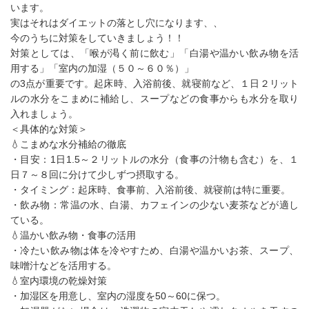
います。
実はそれはダイエットの落とし穴になります、、
今のうちに対策をしていきましょう！！
対策としては、「喉が渇く前に飲む」「白湯や温かい飲み物を活
用する」「室内の加湿（５０～６０％）」
の3点が重要です。起床時、入浴前後、就寝前など、１日２リット
ルの水分をこまめに補給し、スープなどの食事からも水分を取り
入れましょう。
＜具体的な対策＞
💧こまめな水分補給の徹底
・目安：1日1.5～２リットルの水分（食事の汁物も含む）を、１
日７～８回に分けて少しずつ摂取する。
・タイミング：起床時、食事前、入浴前後、就寝前は特に重要。
・飲み物：常温の水、白湯、カフェインの少ない麦茶などが適し
ている。
💧温かい飲み物・食事の活用
・冷たい飲み物は体を冷やすため、白湯や温かいお茶、スープ、
味噌汁などを活用する。
💧室内環境の乾燥対策
・加湿区を用意し、室内の湿度を50～60に保つ。