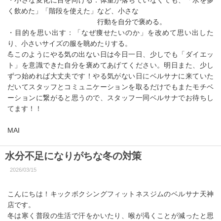
・小さな変化に目を向ける：体重が落ちていなくても、「水を多
く飲めた」「階段を使えた」など、小さな
行動を自分で褒める。
・目的を思い出す：「なぜ痩せたいのか」を改めて思い出した
り、小さいサイズの服を眺めたりする。
💪このようにやる気の出ない日は今日一日、少しでも「ダイエッ
ト」を意識できた自分を褒めてあげてください。明日また、少し
ずつ始めれば大丈夫です！やる気がない日にベルサナに来ていた
だいてスタッフとコミュニケーションを取るだけでもまたモチベ
ーションに繋がると思うので、スタッフ一同ベルサナでお待ちし
てます！！
MAI
水分不足になりがちな冬の対策
2026/03/15
こんにちは！キックボクシングフィットネスジムのベルサナ天神
店です。
冬は寒く普段の生活で汗をかいたり、喉が渇くことが減ったと思