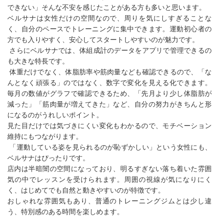
できない」そんな不安を感じたことがある方も多いと思います。
ベルサナは女性だけの空間なので、周りを気にしすぎることな
く、自分のペースでトレーニングに集中できます。運動初心者の
方でも入りやすく、安心してスタートしやすいのが魅力です。
さらにベルサナでは、体組成計のデータをアプリで管理できるの
も大きな特長です。
体重だけでなく、体脂肪率や筋肉量なども確認できるので、「な
んとなく頑張る」のではなく、数字で変化を見える化できます。
毎月の数値がグラフで確認できるため、「先月より少し体脂肪が
減った」「筋肉量が増えてきた」など、自分の努力がきちんと形
になるのがうれしいポイント。
見た目だけでは気づきにくい変化もわかるので、モチベーション
維持にもつながります。
「運動している姿を見られるのが恥ずかしい」という女性にも、
ベルサナはぴったりです。
店内は半暗闇の空間になっており、明るすぎない落ち着いた雰囲
気の中でレッスンを受けられます。周囲の視線が気になりにく
く、はじめてでも自然と動きやすいのが特徴です。
おしゃれな雰囲気もあり、普通のトレーニングジムとは少し違
う、特別感のある時間を楽しめます。