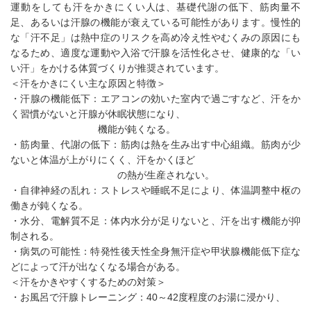
運動をしても汗をかきにくい人は、基礎代謝の低下、筋肉量不
足、あるいは汗腺の機能が衰えている可能性があります。慢性的
な「汗不足」は熱中症のリスクを高め冷え性やむくみの原因にも
なるため、適度な運動や入浴で汗腺を活性化させ、健康的な「い
い汗」をかける体質づくりが推奨されています。
＜汗をかきにくい主な原因と特徴＞
・汗腺の機能低下：エアコンの効いた室内で過ごすなど、汗をか
く習慣がないと汗腺が休眠状態になり、
機能が鈍くなる。
・筋肉量、代謝の低下：筋肉は熱を生み出す中心組織。筋肉が少
ないと体温が上がりにくく、汗をかくほど
の熱が生産されない。
・自律神経の乱れ：ストレスや睡眠不足により、体温調整中枢の
働きが鈍くなる。
・水分、電解質不足：体内水分が足りないと、汗を出す機能が抑
制される。
・病気の可能性：特発性後天性全身無汗症や甲状腺機能低下症な
どによって汗が出なくなる場合がある。
＜汗をかきやすくするための対策＞
・お風呂で汗腺トレーニング：40～42度程度のお湯に浸かり、