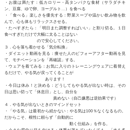
・お腹は満たす：低カロリー・高タンパクな食材（サラダチキ
ン、豆腐、ゆで卵、ヨーグルト…）を食べる
・「食べる」楽しさを優先する：野菜スープや温かい飲み物を飲
んで、心も体もリラックスさせる。
・たべすぎたら：「明日また調整すればいい」と割り切る。１日
食べすぎただけで大幅に太ることはない
ので安心してください。
３．心を落ち着かせる「気分転換」
・ダイエット動画を見る：痩せた人のビフォーアフター動画を見
て、モチベーションを「再確認」する。
・ウェアを着てみる：お気に入りのトレーニングウェアに着替え
るだけで、やる気が戻ってくることが
あります！
・今日は休み！と決める：どうしてもやる気が出ない時は、その
日は思い切って「休息日」とし、自分を
責めない（自己嫌悪は逆効果です）
４．やる気が出ないときのマインドセット
・「やる気」は最初から続かない：やる気は100％なくなるもの。
だからこそ、根性に頼らず「自動的に
動く仕組み」を作る。