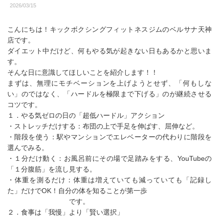
2026/03/15
こんにちは！キックボクシングフィットネスジムのベルサナ天神
店です。
ダイエット中だけど、何もやる気が起きない日もあるかと思いま
す。
そんな日に意識してほしいことを紹介します！！
まずは、無理にモチベーションを上げようとせず、「何もしな
い」のではなく、「ハードルを極限まで下げる」のが継続させる
コツです。
１．やる気ゼロの日の「超低ハードル」アクション
・ストレッチだけする：布団の上で手足を伸ばす、屈伸など。
・階段を使う：駅やマンションでエレベーターの代わりに階段を
選んでみる。
・１分だけ動く：お風呂前にその場で足踏みをする、YouTubeの
「１分腹筋」を流し見する。
・体重を測るだけ：体重は増えていても減っていても「記録し
た」だけでOK！自分の体を知ることが第一歩
です。
２．食事は「我慢」より「賢い選択」