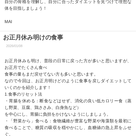
自分の骨格を理解し、自分に合ったダイエットを見つけて理想な
体を目指しましょう！
MAI
お正月休み明けの食事
2026/01/08
お正月休みも明け、普段の日常に戻った方が多いと思いますが、
お正月でたくさん食べ
食事の量もまだ戻せてない方も多いと思います。
なので今回は、お正月明けどのように食事を戻しダイエットして
いくのかを紹介します！
1.食事のリセット法
・胃腸を休める：断食などはせず、消化の良い低カロリー食（蒸
し野菜、豆腐、鶏ささみ、白身魚など）
を中心にし、胃腸に負担をかけないようにしましょう。
・「野菜から」食べる：食物繊維が豊富な野菜や海藻類を最初に
食べることで、糖質の吸収を穏やかにし、血糖値の急上昇をふせ
ぐ。