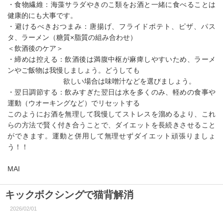
・食物繊維：海藻サラダやきのこ類をお酒と一緒に食べることは
健康的にも大事です。
・避けるべきおつまみ：唐揚げ、フライドポテト、ピザ、パス
タ、ラーメン（糖質×脂質の組み合わせ）
＜飲酒後のケア＞
・締めは控える：飲酒後は満腹中枢が麻痺しやすいため、ラーメ
ンやご飯物は我慢しましょう。どうしても
欲しい場合は味噌汁などを選びましょう。
・翌日調節する：飲みすぎた翌日は水を多くのみ、軽めの食事や
運動（ウオーキングなど）でリセットする
このようにお酒を無理して我慢してストレスを溜めるより、これ
らの方法で賢く付き合うことで、ダイエットを長続きさせること
ができます。運動と併用して無理せずダイエット頑張りましょ
う！！
MAI
キックボクシングで猫背解消
2026/02/01