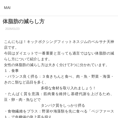
MAI
体脂肪の減らし方
2026/01/23
こんにちは！キックボクシングフィットネスジムのベルサナ天神
店です。
今回はダイエットで一番重要と言っても過言ではない体脂肪の減
らし方について紹介します。
女性の体脂肪の減らし方は大きく分けて3つに分かれています。
１．食事
・バランス良く摂る：３食きちんと食べ、肉・魚・野菜・海藻・
きのこ類など品目を多く、
多様な食材を取り入れましょう！
・たんぱく質を意識：筋肉量を維持し基礎代謝を上げるため、
豆・卵・肉・魚などで
タンパク質をしっかり摂る
・食物繊維をプラス：野菜や海藻類を先に食べる「ベジファース
ト」で血糖値の急上昇を抑え、