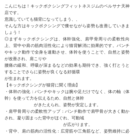
こんにちは！キックボクシングフィットネスジムのベルサナ天神
店です。
意識していても猫背になってしまう、、
そんな方はキックボクシングで痩せながら姿勢も改善していきま
しょう！
◎まずキックボクシングは、体幹強化、肩甲骨周りの柔軟性向
上、背中や肩の筋肉活性化により猫背解消に効果的です。パンチ
やキック動作で全身を連動させ、体幹を使うことで、自然と姿勢
が改善され、肩こりや
腰痛の緩和、呼吸が深まるなどの効果も期待でき、強く打とうと
することでさらに姿勢が良くなる好循環
が生まれます。
【キックボクシングが猫背に聞く理由】
・体幹の強化：パンチやキックは腕や足だけでなく、体の軸（体
幹）を使って力を伝えるため、自然と体幹
がきたえられ、姿勢が安定します。
・肩甲骨周りの柔軟性アップ：パンチ動作で肩甲骨が大きく動か
され、凝り固まった背中がほぐれ、可動域
が広がります。
・背中、肩の筋肉の活性化：広背筋や三角筋など、姿勢維持に必