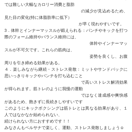
では難しい大幅なカロリー消費と脂肪
の減少が見込めるため、
見た目の変化(特に体脂肪率に低下）
が早く現れやすいです。
3．体幹とインナーマッスルが鍛えられる：パンチやキックを打つ
際のフォーム維持やバランス維持には、
体幹やインナーマッ
スルが不可欠です。これらの筋肉は、
姿勢を良くし、お腹
周りを引き締める効果がある。
４．楽しみながら継続・ストレス発散：ミットやサンドバックに
思いっきりキックやパンチを打ち込むこと
で高いストレス解消効果
が得られます。筋トレのように我慢の運動
ではなく達成感や爽快感
があるため、飽きずに長続きしやすいです
このようにキックボクシングは筋トレとは異なる効果があり、１
人ではなかなか始められない、
続けられない方におすすめです！！
みなさんもベルサナで楽しく、運動、ストレス発散しましょう☺