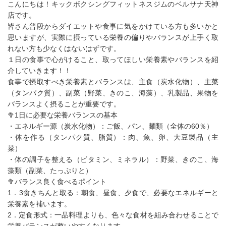
こんにちは！キックボクシングフィットネスジムのベルサナ天神
店です。
皆さん普段からダイエットや食事に気をかけている方も多いかと
思いますが、実際に摂っている栄養の偏りやバランスが上手く取
れない方も少なくはないはずです。
１日の食事で心がけること、取ってほしい栄養素やバランスを紹
介していきます！！
食事で摂取すべき栄養素とバランスは、主食（炭水化物）、主菜
（タンパク質）、副菜（野菜、きのこ、海藻）、乳製品、果物を
バランスよく摂ることが重要です。
🥦1日に必要な栄養バランスの基本
・エネルギー源（炭水化物）：ご飯、パン、麺類（全体の60％）
・体を作る（タンパク質、脂質）：肉、魚、卵、大豆製品（主
菜）
・体の調子を整える（ビタミン、ミネラル）：野菜、きのこ、海
藻類（副菜、たっぷりと）
🥦バランス良く食べるポイント
1．3食きちんと取る：朝食、昼食、夕食で、必要なエネルギーと
栄養素を補います。
2．定食形式：一品料理よりも、色々な食材を組み合わせることで