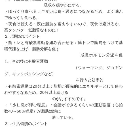
吸収を穏やかにする。
・ゆっくり食べる：早食いは食べ過ぎにつながるため、よく噛ん
でゆっくり食べる。
・夜食は控える：夜は脂肪を蓄えやすいので、夜食は避けるか、
高タンパク・低脂質なものに！
２．運動のポイント
・筋トレと有酸素運動を組み合わせる：筋トレで筋肉をつけて基
礎代謝を上げ、脂肪分解を促す
成長ホルモン分泌を促
し、その後に有酸素運動
（ウォーキング、ジョギン
グ、キックボクシングなど）
を行うと効率的
・有酸素運動は20分以上：脂肪が優先的にエネルギーとして使わ
れやすくなるため、20分以上続ける
のがおすすめです。
・「少し息が弾む程度」：会話ができるくらいの運動強度（心拍
数40～60％程度）が脂肪燃焼に
適している。
３．生活習慣のポイント