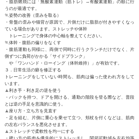
・脂肪燃焼には「無酸素運動（筋トレ）→有酸素運動」の順に行
うのが最適です。
🏃姿勢の改善（歪みを取る）
・骨盤の歪みや猫背が原因で、片側だけに脂肪が付きやすくなっ
ている場合があります。ストレッチや体幹
トレーニングで身体の中心軸を整えてください。
🏃体幹・腹筋の偏りをなくす
・腹筋運動も同様に、両側で同時に行うクランチだけでなく、片
側ずつに負荷がかかる「サイドプランク」
や「ワンハンド・ローイング（体幹維持）」が有効です。
３．日常生活の癖を修正する
トレーニングをしていない時間も、筋肉は偏った使われ方をして
います。
🧘利き手・利き足の逆を使う
・バックを持つ、ドアを開ける、通勤の階段を登る際など、普段
とは逆の手足を意識的に使う。
🧘座り方・立ち方を見直す
・足を組む、片側に重心を乗せて立つ、頬杖を付くなどは、筋肉
の左右バランスを悪化させます。
🧘ストレッチで柔軟性を均一にする
・硬い方の筋肉を優先的にストレッチし、関節可動域を左右均等