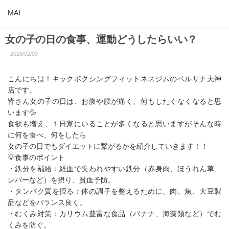
MAI
女の子の日の食事、運動どうしたらいい？
2026/02/09
こんにちは！キックボクシングフィットネスジムのベルサナ天神
店です。
皆さん女の子の日は、お腹や腰が痛く、何もしたくなくなると思
います💦
食欲も増え、１日家にいることが多くなると思いますがそんな時
に何を食べ、何をしたら
女の子の日でもダイエットに繋がるかを紹介していきます！！
💡食事のポイント
・鉄分を補給：経血で失われやすい鉄分（赤身肉、ほうれん草、
レバーなど）を摂り、貧血予防。
・タンパク質を摂る：体の調子を整えるために、肉、魚、大豆製
品などをバランス良く。
・むくみ対策：カリウム豊富な食品（バナナ、海藻類など）でむ
くみを防ぐ。