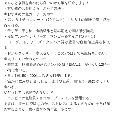
そんなとき何を食べたら良いのか対策を紹介します！！
＜甘い物の欲を抑える、満たす方法＞
🍪おすすめの低カロリーおやつ
・高カカオチョコレート（70％以上）：カカオの風味で満足感を
得られる。
・干し芋、干し柿：食物繊維と噛み応えで満腹感が持続。
・冷凍フルーツ：ベリー類、マンゴーをアイス代わりに！
・ヨーグルト、チーズ：タンパク質が豊富で血糖値上昇を抑え
る。
・おからクッキー、寒天ゼリー：この2つはとても腹持ちが良い。
🍪太りにくい食べ方のコツ
・時間帯：脂肪を溜め込むタンパク質「BMAL1」が少ない12時～
15時に食べる。
・量：1日150～200kcal以内を目安にする。
・温かい飲み物と合わせる：珈琲や紅茶、白湯と一緒にゆっくり
食べる。
🍪どうしても我慢できないとき
・コンビニの低脂質チョコや、プロテインを活用する。
まずは、本当に空腹なのか、ストレスによるものなのかを自己確
認することが、食べ過ぎを防ぐ第一歩です