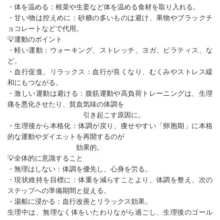
・体を温める：根菜や生姜など体を温める食材を取り入れる。
・甘い物は控えめに：砂糖の多いものは避け、果物やブラックチ
ョコレートなどで代用。
💡運動のポイント
・軽い運動：ウォーキング、ストレッチ、ヨガ、ピラティス、な
ど。
・血行促進、リラックス：血行が良くなり、むくみやストレス緩
和にもつながる。
・激しい運動は避ける：腹筋運動や高負荷トレーニングは、生理
痛を悪化させたり、貧血気味の体調を
引き起こす原因に。
・生理後から本格化：体調が戻り、痩せやすい「卵胞期」に本格
的な運動やダイエットを再開するのが
効果的。
💡全体的に意識すること
・無理はしない：体調を優先し、心身を労る。
・現状維持を目標に：体重を減らすことより、体調を整え、次の
ステップへの準備期間と捉える。
・湯船に浸かる：血行改善とリラックス効果。
生理中は、無理なく体をいたわりながら過ごし、生理後のゴール