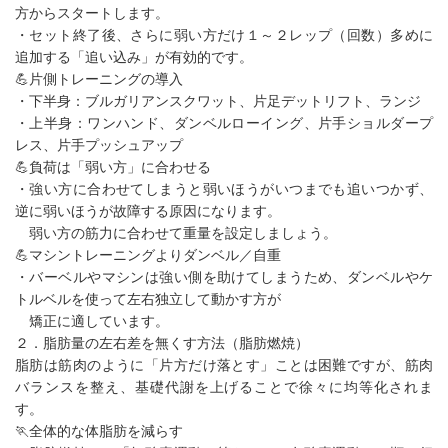
方からスタートします。
・セット終了後、さらに弱い方だけ１～２レップ（回数）多めに
追加する「追い込み」が有効的です。
💪片側トレーニングの導入
・下半身：ブルガリアンスクワット、片足デットリフト、ランジ
・上半身：ワンハンド、ダンベルローイング、片手ショルダープ
レス、片手プッシュアップ
💪負荷は「弱い方」に合わせる
・強い方に合わせてしまうと弱いほうがいつまでも追いつかず、
逆に弱いほうが故障する原因になります。
弱い方の筋力に合わせて重量を設定しましょう。
💪マシントレーニングよりダンベル／自重
・バーベルやマシンは強い側を助けてしまうため、ダンベルやケ
トルベルを使って左右独立して動かす方が
矯正に適しています。
２．脂肪量の左右差を無くす方法（脂肪燃焼）
脂肪は筋肉のように「片方だけ落とす」ことは困難ですが、筋肉
バランスを整え、基礎代謝を上げることで徐々に均等化されま
す。
🏃全体的な体脂肪を減らす