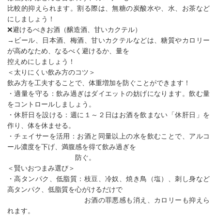
比較的抑えられます。割る際は、無糖の炭酸水や、水、お茶など
にしましょう！
❌️避けるべきお酒（醸造酒、甘いカクテル）
→ビール、日本酒、梅酒、甘いカクテルなどは、糖質やカロリー
が高めなため、なるべく避けるか、量を
控えめにしましょう！
＜太りにくい飲み方のコツ＞
飲み方を工夫することで、体重増加を防ぐことができます！
・適量を守る：飲み過ぎはダイエットの妨げになります。飲む量
をコントロールしましょう。
・休肝日を設ける：週に１～２日はお酒を飲まない「休肝日」を
作り、体を休ませる。
・チェイサーを活用：お酒と同量以上の水を飲むことで、アルコ
ール濃度を下げ、満腹感を得て飲み過ぎを
防ぐ。
＜賢いおつまみ選び＞
・高タンパク、低脂質：枝豆、冷奴、焼き鳥（塩）、刺し身など
高タンパク、低脂質を心がけるだけで
お酒の罪悪感も消え、カロリーも抑えら
れます。