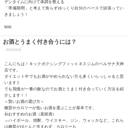
デンタイムに向けて体調を整える
「準備期間」と考えて焦らずゆっくり自分のペースで頑張ってい
きましょう！
MAI
お酒とうまく付き合うには？
2026/02/06
こんにちは！キックボクシングフィットネスジムのベルサナ天神
店です。
ダイエット中でもお酒がやめられない方も多くいらっしゃると思
います💧
でも我慢が一番の敵なのでお酒とうまく付き合っていく方法を紹
介します！！
＜賢いお酒の選び方＞
糖質やカロリーが低いお酒を選ぶことが基本です。
👍️おすすめのお酒（蒸留酒）
→ハイボール、焼酎、ウイスキー、ジン、ウォッカなど。これら
は糖質がほとんど含まれず、カロリーも