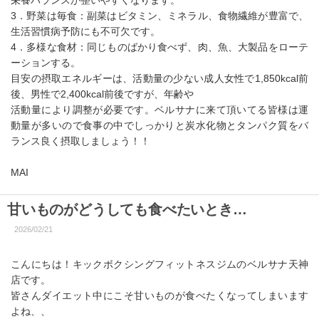
栄養バランスが整いやすくなります。
3．野菜は毎食：副菜はビタミン、ミネラル、食物繊維が豊富で、
生活習慣病予防にも不可欠です。
4．多様な食材：同じものばかり食べず、肉、魚、大製品をローテ
ーションする。
目安の摂取エネルギーは、活動量の少ない成人女性で1,850kcal前
後、男性で2,400kcal前後ですが、年齢や
活動量により調整が必要です。ベルサナに来て頂いてる皆様は運
動量が多いので食事の中でしっかりと炭水化物とタンパク質をバ
ランス良く摂取しましょう！！
MAI
甘いものがどうしても食べたいとき…
2026/02/21
こんにちは！キックボクシングフィットネスジムのベルサナ天神
店です。
皆さんダイエット中にこそ甘いものが食べたくなってしまいます
よね、、