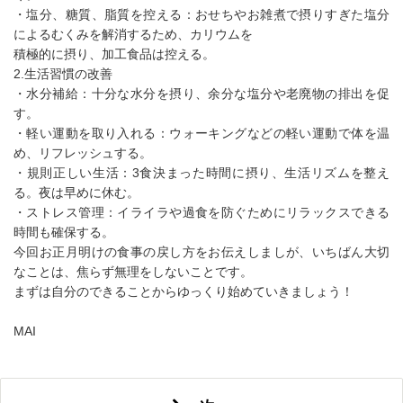
・塩分、糖質、脂質を控える：おせちやお雑煮で摂りすぎた塩分
によるむくみを解消するため、カリウムを
積極的に摂り、加工食品は控える。
2.生活習慣の改善
・水分補給：十分な水分を摂り、余分な塩分や老廃物の排出を促
す。
・軽い運動を取り入れる：ウォーキングなどの軽い運動で体を温
め、リフレッシュする。
・規則正しい生活：3食決まった時間に摂り、生活リズムを整え
る。夜は早めに休む。
・ストレス管理：イライラや過食を防ぐためにリラックスできる
時間も確保する。
今回お正月明けの食事の戻し方をお伝えしましが、いちばん大切
なことは、焦らず無理をしないことです。
まずは自分のできることからゆっくり始めていきましょう！
MAI