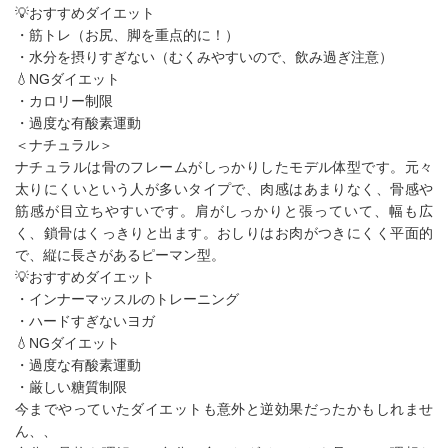
💡おすすめダイエット
・筋トレ（お尻、脚を重点的に！）
・水分を摂りすぎない（むくみやすいので、飲み過ぎ注意）
💧NGダイエット
・カロリー制限
・過度な有酸素運動
＜ナチュラル＞
ナチュラルは骨のフレームがしっかりしたモデル体型です。元々
太りにくいという人が多いタイプで、肉感はあまりなく、骨感や
筋感が目立ちやすいです。肩がしっかりと張っていて、幅も広
く、鎖骨はくっきりと出ます。おしりはお肉がつきにくく平面的
で、縦に長さがあるピーマン型。
💡おすすめダイエット
・インナーマッスルのトレーニング
・ハードすぎないヨガ
💧NGダイエット
・過度な有酸素運動
・厳しい糖質制限
今までやっていたダイエットも意外と逆効果だったかもしれませ
ん、、