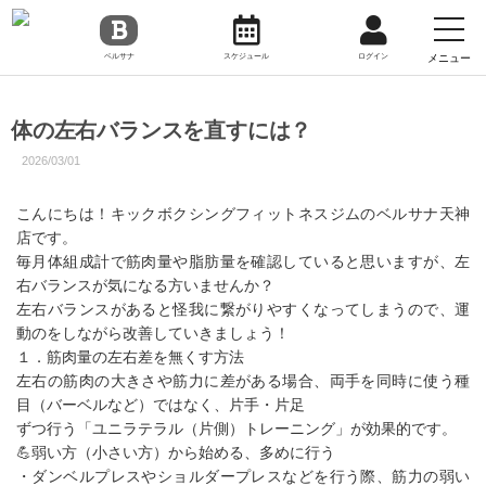
toggl
navig
メニュー
ベルサナ
スケジュール
ログイン
体の左右バランスを直すには？
2026/03/01
こんにちは！キックボクシングフィットネスジムのベルサナ天神
店です。
毎月体組成計で筋肉量や脂肪量を確認していると思いますが、左
右バランスが気になる方いませんか？
左右バランスがあると怪我に繋がりやすくなってしまうので、運
動のをしながら改善していきましょう！
１．筋肉量の左右差を無くす方法
左右の筋肉の大きさや筋力に差がある場合、両手を同時に使う種
目（バーベルなど）ではなく、片手・片足
ずつ行う「ユニラテラル（片側）トレーニング」が効果的です。
💪弱い方（小さい方）から始める、多めに行う
・ダンベルプレスやショルダープレスなどを行う際、筋力の弱い