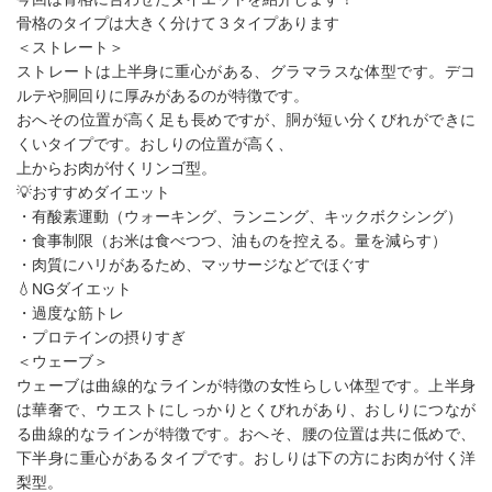
骨格のタイプは大きく分けて３タイプあります
＜ストレート＞
ストレートは上半身に重心がある、グラマラスな体型です。デコ
ルテや胴回りに厚みがあるのが特徴です。
おへその位置が高く足も長めですが、胴が短い分くびれができに
くいタイプです。おしりの位置が高く、
上からお肉が付くリンゴ型。
💡おすすめダイエット
・有酸素運動（ウォーキング、ランニング、キックボクシング）
・食事制限（お米は食べつつ、油ものを控える。量を減らす）
・肉質にハリがあるため、マッサージなどでほぐす
💧NGダイエット
・過度な筋トレ
・プロテインの摂りすぎ
＜ウェーブ＞
ウェーブは曲線的なラインが特徴の女性らしい体型です。上半身
は華奢で、ウエストにしっかりとくびれがあり、おしりにつなが
る曲線的なラインが特徴です。おへそ、腰の位置は共に低めで、
下半身に重心があるタイプです。おしりは下の方にお肉が付く洋
梨型。