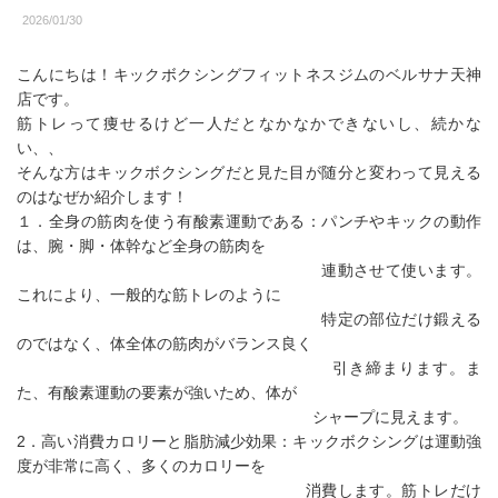
2026/01/30
こんにちは！キックボクシングフィットネスジムのベルサナ天神
店です。
筋トレって痩せるけど一人だとなかなかできないし、続かな
い、、
そんな方はキックボクシングだと見た目が随分と変わって見える
のはなぜか紹介します！
１．全身の筋肉を使う有酸素運動である：パンチやキックの動作
は、腕・脚・体幹など全身の筋肉を
連動させて使います。
これにより、一般的な筋トレのように
特定の部位だけ鍛える
のではなく、体全体の筋肉がバランス良く
引き締まります。ま
た、有酸素運動の要素が強いため、体が
シャープに見えます。
2．高い消費カロリーと脂肪減少効果：キックボクシングは運動強
度が非常に高く、多くのカロリーを
消費します。筋トレだけ