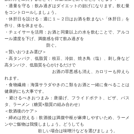
・適量を守る：飲み過ぎはダイエットの妨げになります。飲む量
をコントロールしましょう。
・休肝日を設ける：週に１～２日はお酒を飲まない「休肝日」を
作り、体を休ませる。
・チェイサーを活用：お酒と同量以上の水を飲むことで、アルコ
ール濃度を下げ、満腹感を得て飲み過ぎを
防ぐ。
＜賢いおつまみ選び＞
・高タンパク、低脂質：枝豆、冷奴、焼き鳥（塩）、刺し身など
高タンパク、低脂質を心がけるだけで
お酒の罪悪感も消え、カロリーも抑えら
れます。
・食物繊維：海藻サラダやきのこ類をお酒と一緒に食べることは
健康的にも大事です。
・避けるべきおつまみ：唐揚げ、フライドポテト、ピザ、パス
タ、ラーメン（糖質×脂質の組み合わせ）
＜飲酒後のケア＞
・締めは控える：飲酒後は満腹中枢が麻痺しやすいため、ラーメ
ンやご飯物は我慢しましょう。どうしても
欲しい場合は味噌汁などを選びましょう。