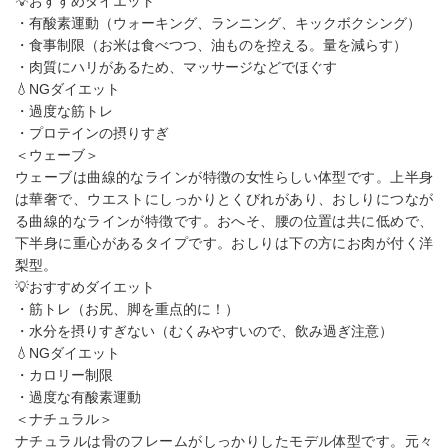
💡おすすめダイエット
・有酸素運動（ウォーキング、ランニング、キックボクシング）
・食事制限（お米は食べつつ、油ものを控える。量を減らす）
・肉質にハリがあるため、マッサージなどでほぐす
💧NGダイエット
・過度な筋トレ
・プロテインの摂りすぎ
＜ウェーブ＞
ウェーブは曲線的なラインが特徴の女性らしい体型です。上半身
は華奢で、ウエストにしっかりとくびれがあり、おしりにつなが
る曲線的なラインが特徴です。おへそ、腰の位置は共に低めで、
下半身に重心があるタイプです。おしりは下の方にお肉が付く洋
梨型。
💡おすすめダイエット
・筋トレ（お尻、脚を重点的に！）
・水分を摂りすぎない（むくみやすいので、飲み過ぎ注意）
💧NGダイエット
・カロリー制限
・過度な有酸素運動
＜ナチュラル＞
ナチュラルは骨のフレームがしっかりしたモデル体型です。元々