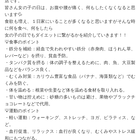
店です。
皆さん女の子の日は、お腹や腰が痛く、何もしたくなくなると思
います💦
食欲も増え、１日家にいることが多くなると思いますがそんな時
に何を食べ、何をしたら
女の子の日でもダイエットに繋がるかを紹介していきます！！
💡食事のポイント
・鉄分を補給：経血で失われやすい鉄分（赤身肉、ほうれん草、
レバーなど）を摂り、貧血予防。
・タンパク質を摂る：体の調子を整えるために、肉、魚、大豆製
品などをバランス良く。
・むくみ対策：カリウム豊富な食品（バナナ、海藻類など）でむ
くみを防ぐ。
・体を温める：根菜や生姜など体を温める食材を取り入れる。
・甘い物は控えめに：砂糖の多いものは避け、果物やブラックチ
ョコレートなどで代用。
💡運動のポイント
・軽い運動：ウォーキング、ストレッチ、ヨガ、ピラティス、な
ど。
・血行促進、リラックス：血行が良くなり、むくみやストレス緩
和にもつながる。