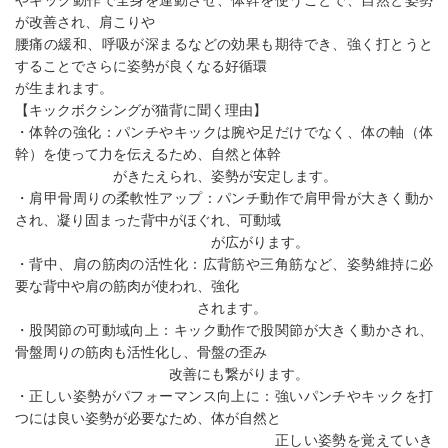
やキック動作で全身を連動させ、体幹を使うことで、自然と姿勢
が改善され、肩こりや
腰痛の緩和、呼吸が深まるなどの効果も期待でき、強く打とうと
することでさらに姿勢が良くなる好循環
が生まれます。
【キックボクシングが猫背に聞く理由】
・体幹の強化：パンチやキックは腕や足だけでなく、体の軸（体
幹）を使って力を伝えるため、自然と体幹
がきたえられ、姿勢が安定します。
・肩甲骨周りの柔軟性アップ：パンチ動作で肩甲骨が大きく動か
され、凝り固まった背中がほぐれ、可動域
が広がります。
・背中、肩の筋肉の活性化：広背筋や三角筋など、姿勢維持に必
要な背中や肩の筋肉が使われ、強化
されます。
・股関節の可動域向上：キック動作で股関節が大きく動かされ、
骨盤周りの筋肉も活性化し、骨盤の歪み
改善にも繋がります。
・正しい姿勢がパフォーマンス向上に：強いパンチやキックを打
つには良い姿勢が必要なため、体が自然と
正しい姿勢を覚えていき