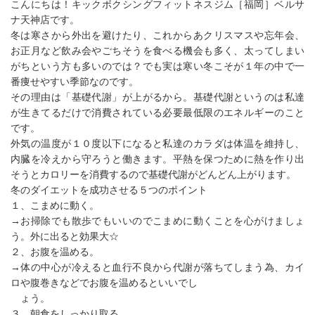
こんにちは！キックボクシングフィットネスジム［福岡］ベルサ
ナ天神店です。
冬は寒さから外出を避けたり、これからあクリスマスや忘年会、
お正月など飲み会やごちそうを食べる機会も多く、太ってしまい
がちという方も多いのでは？でも実は寒い冬こそが１年の中で一
番痩せやすい季節なのです。
その理由は「基礎代謝」が上がるから。基礎代謝というのは私達
が生きてるだけで消費されている必要最低限のエネルギーのこと
です。
外気の温度が１０度以下になると私達のカラダは体温を維持し、
内臓を冷えから守ろうと働きます。平熱を保つために熱を作り出
そうとカロリーを消費するので基礎代謝がどんどん上がります。
冬のダイエットを成功させる５つのポイント
１、こまめに動く。
→お掃除でも散歩でもいいのでこまめに動くことを心がけましょ
う。外に出ると効果大☆
２、お腹を温める。
→体の中心が冷えると血行不良から代謝が落ちてしまう為、カイ
ロや腹巻きなどでお腹を温めるといいでし
ょう。
３、朝食をしっかり取る。