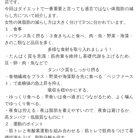
店です。
今回はダイエットで一番重要と言っても過言ではない体脂肪の減
らし方について紹介します。
女性の体脂肪の減らし方は大きく分けて3つに分かれています。
１．食事
・バランス良く摂る：３食きちんと食べ、肉・魚・野菜・海藻・
きのこ類など品目を多く、
多様な食材を取り入れましょう！
・たんぱく質を意識：筋肉量を維持し基礎代謝を上げるため、
豆・卵・肉・魚などで
タンパク質をしっかり摂る
・食物繊維をプラス：野菜や海藻類を先に食べる「ベジファース
ト」で血糖値の急上昇を抑え、
吸収を穏やかにする。
・ゆっくり食べる：早食いは食べ過ぎにつながるため、よく噛ん
でゆっくり食べる。
・夜食は控える：夜は脂肪を蓄えやすいので、夜食は避けるか、
高タンパク・低脂質なものに！
２．運動のポイント
・筋トレと有酸素運動を組み合わせる：筋トレで筋肉をつけて基
礎代謝を上げ、脂肪分解を促す