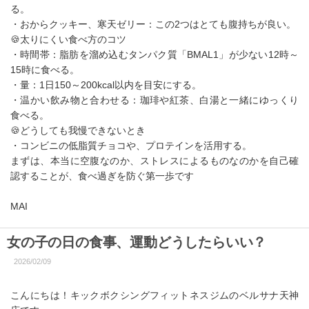
る。
・おからクッキー、寒天ゼリー：この2つはとても腹持ちが良い。
🍪太りにくい食べ方のコツ
・時間帯：脂肪を溜め込むタンパク質「BMAL1」が少ない12時～
15時に食べる。
・量：1日150～200kcal以内を目安にする。
・温かい飲み物と合わせる：珈琲や紅茶、白湯と一緒にゆっくり
食べる。
🍪どうしても我慢できないとき
・コンビニの低脂質チョコや、プロテインを活用する。
まずは、本当に空腹なのか、ストレスによるものなのかを自己確
認することが、食べ過ぎを防ぐ第一歩です
MAI
女の子の日の食事、運動どうしたらいい？
2026/02/09
こんにちは！キックボクシングフィットネスジムのベルサナ天神