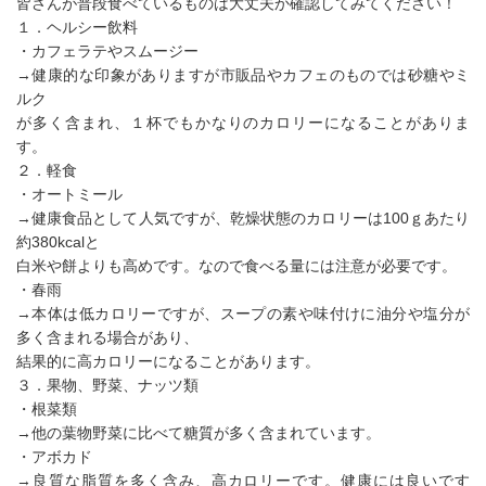
皆さんが普段食べているものは大丈夫か確認してみてください！
１．ヘルシー飲料
・カフェラテやスムージー
→健康的な印象がありますが市販品やカフェのものでは砂糖やミ
ルク
が多く含まれ、１杯でもかなりのカロリーになることがありま
す。
２．軽食
・オートミール
→健康食品として人気ですが、乾燥状態のカロリーは100ｇあたり
約380kcalと
白米や餅よりも高めです。なので食べる量には注意が必要です。
・春雨
→本体は低カロリーですが、スープの素や味付けに油分や塩分が
多く含まれる場合があり、
結果的に高カロリーになることがあります。
３．果物、野菜、ナッツ類
・根菜類
→他の葉物野菜に比べて糖質が多く含まれています。
・アボカド
→良質な脂質を多く含み、高カロリーです。健康には良いです