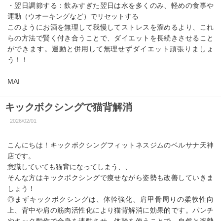
・翌日調節する：飲みすぎた翌日は水を多くのみ、軽めの食事や
運動（ウオーキングなど）でリセットする
このようにお酒を無理して我慢してストレスを溜めるより、これ
らの方法で賢く付き合うことで、ダイエットを長続きさせること
ができます。運動と併用して無理せずダイエット頑張りましょ
う！！
MAI
キックボクシングで猫背解消
2026/02/01
こんにちは！キックボクシングフィットネスジムのベルサナ天神
店です。
意識していても猫背になってしまう、、
そんな方はキックボクシングで痩せながら姿勢も改善していきま
しょう！
◎まずキックボクシングは、体幹強化、肩甲骨周りの柔軟性向
上、背中や肩の筋肉活性化により猫背解消に効果的です。パンチ