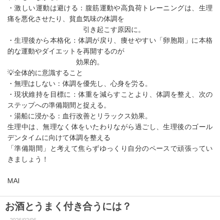
・激しい運動は避ける：腹筋運動や高負荷トレーニングは、生理
痛を悪化させたり、貧血気味の体調を
引き起こす原因に。
・生理後から本格化：体調が戻り、痩せやすい「卵胞期」に本格
的な運動やダイエットを再開するのが
効果的。
💡全体的に意識すること
・無理はしない：体調を優先し、心身を労る。
・現状維持を目標に：体重を減らすことより、体調を整え、次の
ステップへの準備期間と捉える。
・湯船に浸かる：血行改善とリラックス効果。
生理中は、無理なく体をいたわりながら過ごし、生理後のゴール
デンタイムに向けて体調を整える
「準備期間」と考えて焦らずゆっくり自分のペースで頑張ってい
きましょう！
MAI
お酒とうまく付き合うには？