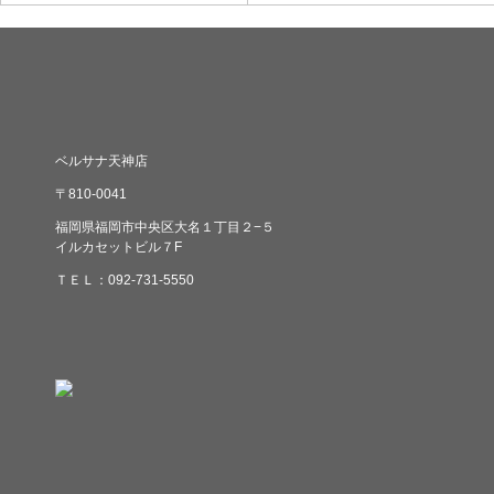
ベルサナ天神店
〒810-0041
福岡県福岡市中央区大名１丁目２−５
イルカセットビル７F
ＴＥＬ：092-731-5550