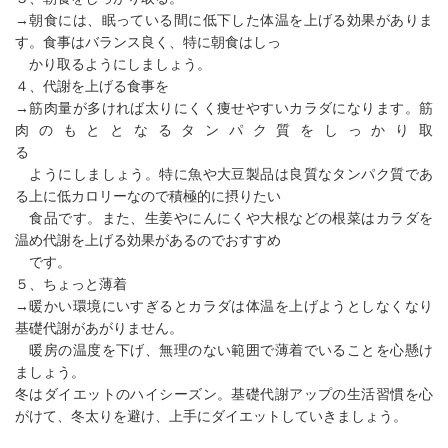
→朝食には、眠っている間に低下した体温を上げる効果がありま
す。食事はバランス良く、特に朝食はしっ
かり取るようにしましょう。
４、代謝を上げる食事を
→筋肉量が多ければ太りにくく痩せやすいカラダになります。筋
肉のもととなるタンパク質をしっかり取
ようにしましょう。特に魚や大豆製品は良質なタンパク質であ
る上に低カロリーなので積極的に摂りたい
食品です。また、生姜やにんにくや大根などの根菜はカラダを
温め代謝を上げる効果があるのでおすすめ
です。
５、ちょっと薄着
→暖かい環境にいすぎるとカラダは体温を上げようとしなくなり
基礎代謝があがりません。
暖房の温度を下げ、無理のない範囲で薄着でいることを心懸け
ましょう。
冬はダイエットのハイシーズン。基礎代謝アップの生活習慣を心
がけて、冬太りを避け、上手にダイエットしていきましょう。