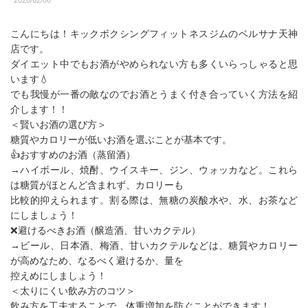
2026/02/06
こんにちは！キックボクシングフィットネスジムのベルサナ天神
店です。
ダイエット中でもお酒がやめられない方も多くいらっしゃると思
います💧
でも我慢が一番の敵なのでお酒とうまく付き合っていく方法を紹
介します！！
＜賢いお酒の選び方＞
糖質やカロリーが低いお酒を選ぶことが基本です。
👍️おすすめのお酒（蒸留酒）
→ハイボール、焼酎、ウイスキー、ジン、ウォッカなど。これら
は糖質がほとんど含まれず、カロリーも
比較的抑えられます。割る際は、無糖の炭酸水や、水、お茶など
にしましょう！
❌️避けるべきお酒（醸造酒、甘いカクテル）
→ビール、日本酒、梅酒、甘いカクテルなどは、糖質やカロリー
が高めなため、なるべく避けるか、量を
控えめにしましょう！
＜太りにくい飲み方のコツ＞
飲み方を工夫することで、体重増加を防ぐことができます！