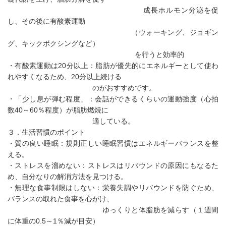
成長ホルモン分泌を促
し、その後に有酸素運動
（ウォーキング、ジョギン
グ、キックボクシングなど）
を行うと効率的
・有酸素運動は20分以上：脂肪が優先的にエネルギーとして使わ
れやすくなるため、20分以上続ける
のがおすすめです。
・「少し息が弾む程度」：会話ができるくらいの運動強度（心拍
数40～60％程度）が脂肪燃焼に
適している。
３．生活習慣のポイント
・質の良い睡眠：規則正しい睡眠習慣はエネルギーバランスを整
える。
・ストレスを溜めない：ストレスはリバウンドの原因にもなるた
め、自分なりの解消方法を見つける。
・無理な食事制限はしない：栄養失調やリバウンドを防ぐため、
バランスの取れた食事を心がけ、
ゆっくりと体脂肪を減らす（１週間
に体重の0.5～1％減が目安）