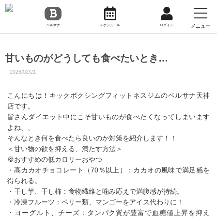
toggl
navig
メニュー
ベルサナ
スケジュール
ログイン
甘いものがどうしても食べたいとき…
2026/02/21
こんにちは！キックボクシングフィットネスジムのベルサナ天神
店です。
皆さんダイエット中にこそ甘いものが食べたくなってしまいます
よね、、
そんなとき何を食べたら良いのか対策を紹介します！！
＜甘い物の欲を抑える、満たす方法＞
🍪おすすめの低カロリーおやつ
・高カカオチョコレート（70％以上）：カカオの風味で満足感を
得られる。
・干し芋、干し柿：食物繊維と噛み応えで満腹感が持続。
・冷凍フルーツ：ベリー類、マンゴーをアイス代わりに！
・ヨーグルト、チーズ：タンパク質が豊富で血糖値上昇を抑え