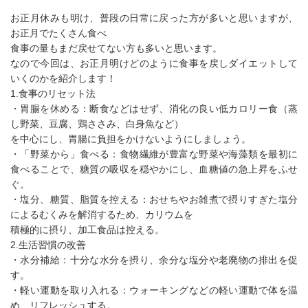
お正月休みも明け、普段の日常に戻った方が多いと思いますが、
お正月でたくさん食べ
食事の量もまだ戻せてない方も多いと思います。
なので今回は、お正月明けどのように食事を戻しダイエットして
いくのかを紹介します！
1.食事のリセット法
・胃腸を休める：断食などはせず、消化の良い低カロリー食（蒸
し野菜、豆腐、鶏ささみ、白身魚など）
を中心にし、胃腸に負担をかけないようにしましょう。
・「野菜から」食べる：食物繊維が豊富な野菜や海藻類を最初に
食べることで、糖質の吸収を穏やかにし、血糖値の急上昇をふせ
ぐ。
・塩分、糖質、脂質を控える：おせちやお雑煮で摂りすぎた塩分
によるむくみを解消するため、カリウムを
積極的に摂り、加工食品は控える。
2.生活習慣の改善
・水分補給：十分な水分を摂り、余分な塩分や老廃物の排出を促
す。
・軽い運動を取り入れる：ウォーキングなどの軽い運動で体を温
め、リフレッシュする。