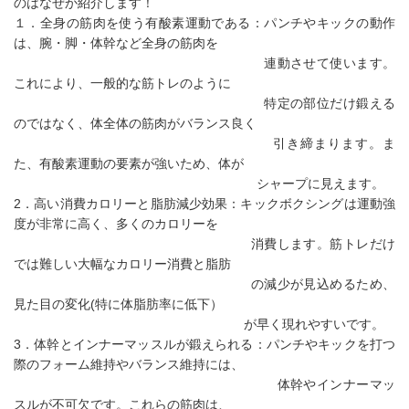
のはなぜか紹介します！
１．全身の筋肉を使う有酸素運動である：パンチやキックの動作
は、腕・脚・体幹など全身の筋肉を
連動させて使います。
これにより、一般的な筋トレのように
特定の部位だけ鍛える
のではなく、体全体の筋肉がバランス良く
引き締まります。ま
た、有酸素運動の要素が強いため、体が
シャープに見えます。
2．高い消費カロリーと脂肪減少効果：キックボクシングは運動強
度が非常に高く、多くのカロリーを
消費します。筋トレだけ
では難しい大幅なカロリー消費と脂肪
の減少が見込めるため、
見た目の変化(特に体脂肪率に低下）
が早く現れやすいです。
3．体幹とインナーマッスルが鍛えられる：パンチやキックを打つ
際のフォーム維持やバランス維持には、
体幹やインナーマッ
スルが不可欠です。これらの筋肉は、