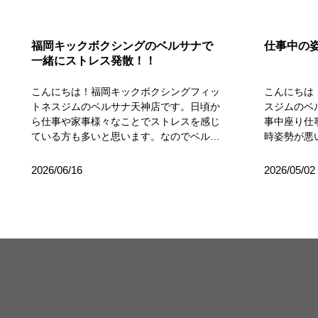
福岡キックボクシングのベルサナで
仕事中の
一緒にストレス発散！！
こんにちは！福岡キックボクシングフィッ
こんにちは
トネスジムのベルサナ天神店です。日頃か
スジムのベ
ら仕事や家事様々なことでストレスを感じ
事中座り仕
ている方も多いと思います。なのでベルサ
時姿勢が悪
ナ天神店で一緒にストレス発散しません
す。仕事中
か？ベルサナ天神店の魅力☆１．女性専用
背、前傾）
2026/06/16
2026/05/02
ジム「運動してみたいけど、人目が気にな
こり、頭痛
る…」「ジムって少しハードルが高そ
らには糖尿
う…」そんな方でも通いやすいのが、女性
めます。長
専用ジムの魅力です✨️周りを気にしすぎ
臓」である
ず、自分ペースで身体を動かせるので、思
で疲労物質
い切り汗をかいてストレス発散できます！
な悪影響と
キックボクシングが初めてな方や、運動が
長時間のデ
久しぶりの方にも安心して通って頂ける環
感が蓄積。
境です♪２．ミット打ちで思い切りストレ
半身の血流
ス発散できる当ジムでは、ミット打ちの時
症（エコノ