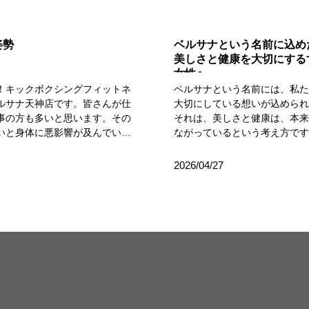
姿勢
ベルサナという名前に込め
美しさと健康を大切にする
女性へ
！キックボクシングフィットネ
ベルサナという名前には、私
ルサナ天神店です。皆さんが仕
大切にしている想いが込めら
事の方も多いと思います。その
それは、美しさと健康は、本
いと身体に悪影響が及んでいま
ながっているという考え方で
の座りっぱなしや悪い姿勢（猫
は、イタリア語のBella（美し
は、筋肉に緊張による腰痛、肩
**Sana（健康的な）**という
2026/04/27
、血行不良、冷えやむくみ、さ
ジから生まれました。ただ外
病や心疾患、肥満のリスクを高
めだけではなく、心身ともに
時間座り続けると「第二の心
分らしく輝く女性であってほ
ふくらはぎが動かず、代謝低下
いを、この名前に託していま
も溜まりやすくなります。＜主
きる女性たちは、日々さまざ
原因＞・慢性的なコリ、痛み：
いながら、自分自身のことを
スクワークで首、肩、腰に疲労
しまうことも少なくありませ
・血行不良、血管トラブル：下
中で、気づかないうちに心や
が滞り、むくみや冷え性、血栓
ため込み、本来の輝きを見失
ミークラス症候
ともあります。だからこそベ