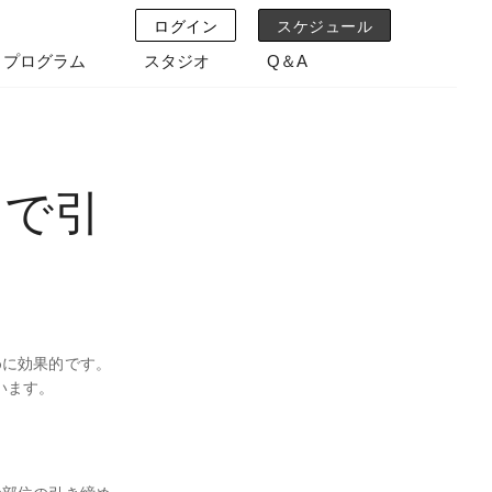
ログイン
スケジュール
プログラム
スタジオ
Q＆A
y
yで美-Styleへ
習で引
！
めに効果的です。
います。