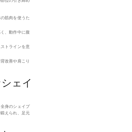
の部位の引き締め
体の筋肉を使うた
高く、動作中に腹
エストラインを意
猫背改善や肩こり
なシェイ
と全身のシェイプ
が鍛えられ、足元