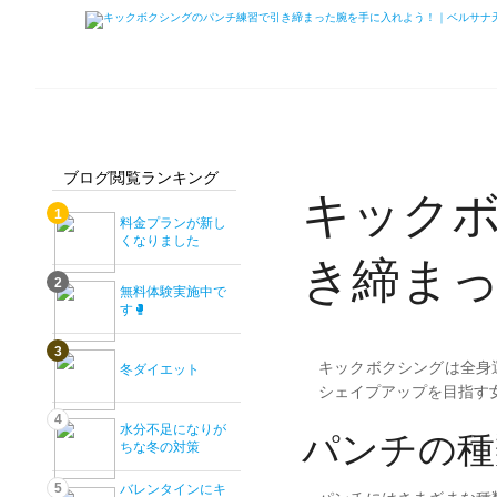
Belsana
Belsana
ブログ閲覧ランキング
キック
1
料金プランが新し
くなりました
き締ま
2
無料体験実施中で
す🥊
3
キックボクシングは全身
冬ダイエット
シェイプアップを目指す
4
水分不足になりが
パンチの種
ちな冬の対策
5
バレンタインにキ