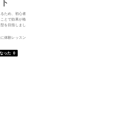
ット
れるため、初心者
ることで効果が格
体型を目指しまし
軽に体験レッスン
なった
0