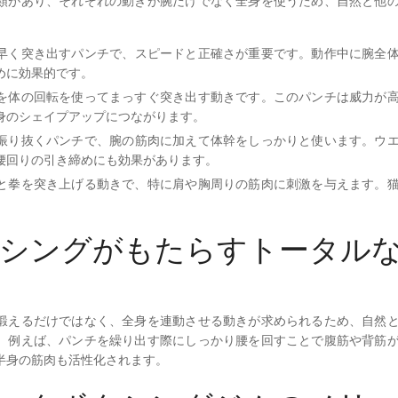
類があり、それぞれの動きが腕だけでなく全身を使うため、自然と他
早く突き出すパンチで、スピードと正確さが重要です。動作中に腕全
めに効果的です。
を体の回転を使ってまっすぐ突き出す動きです。このパンチは威力が
身のシェイプアップにつながります。
振り抜くパンチで、腕の筋肉に加えて体幹をしっかりと使います。ウ
腰回りの引き締めにも効果があります。
と拳を突き上げる動きで、特に肩や胸周りの筋肉に刺激を与えます。
シングがもたらすトータル
鍛えるだけではなく、全身を連動させる動きが求められるため、自然
。例えば、パンチを繰り出す際にしっかり腰を回すことで腹筋や背筋
半身の筋肉も活性化されます。