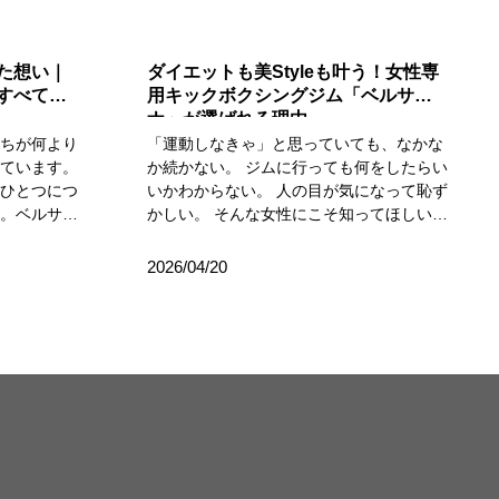
た想い｜
ダイエットも美Styleも叶う！女性専
すべての
用キックボクシングジム「ベルサ
ナ」が選ばれる理由
たちが何より
「運動しなきゃ」と思っていても、なかな
れています。
か続かない。 ジムに行っても何をしたらい
来ひとつにつ
いかわからない。 人の目が気になって恥ず
す。ベルサナ
かしい。 そんな女性にこそ知ってほしいの
い）、
が、女性専用キックボクシングジム ベルサ
言葉のイメー
ナ天神店です。 ベルサナは、ただ汗をかく
2026/04/20
見を整えるた
だけの場所ではありません。ダイエット・
健やかで、自
ボディメイク・ストレス発散・習慣化ま
しい。その願
で、女性が前向きに変わっていくための環
す。現代を生
境がそろった場所です。 ベルサナが多くの
まな役割を担
女性に選ばれている大きな理由のひとつ
後回しにして
が、女性専用であること。 「男性がいるジ
ん。忙しさの
ムは少し緊張する」「見られている気がし
身体に疲れを
て集中できない」そんな不安を感じたこと
ってしまうこ
がある方も多いと思います。ベルサナは女
ルサナは、た
性だけの空間なので、周りを気にしすぎる