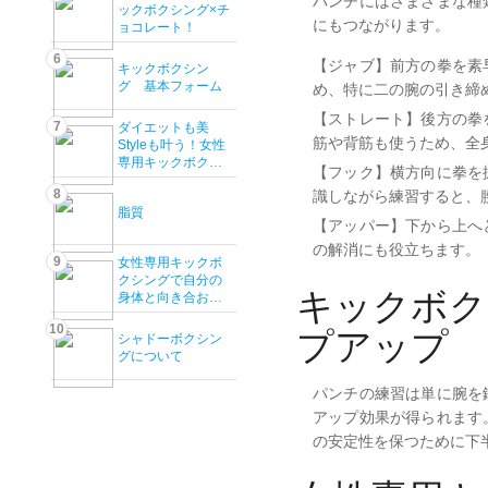
パンチにはさまざまな種
ックボクシング×チ
にもつながります。
ョコレート！
6
【ジャブ】
前方の拳を素
キックボクシン
グ 基本フォーム
め、特に二の腕の引き締
【ストレート】
後方の拳
7
ダイエットも美
筋や背筋も使うため、全
Styleも叶う！女性
専用キックボクシ
【フック】
横方向に拳を
ングジム「ベルサ
8
識しながら練習すると、
ナ」が選ばれる理
脂質
由
【アッパー】
下から上へ
の解消にも役立ちます。
9
女性専用キックボ
クシングで自分の
キックボク
身体と向き合お
う！
10
プアップ
シャドーボクシン
グについて
パンチの練習は単に腕を
アップ効果が得られます
の安定性を保つために下