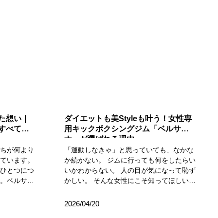
た想い｜
ダイエットも美Styleも叶う！女性専
すべての
用キックボクシングジム「ベルサ
ナ」が選ばれる理由
たちが何より
「運動しなきゃ」と思っていても、なかな
れています。
か続かない。 ジムに行っても何をしたらい
来ひとつにつ
いかわからない。 人の目が気になって恥ず
す。ベルサナ
かしい。 そんな女性にこそ知ってほしいの
い）、
が、女性専用キックボクシングジム ベルサ
言葉のイメー
ナ天神店です。 ベルサナは、ただ汗をかく
2026/04/20
見を整えるた
だけの場所ではありません。ダイエット・