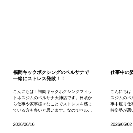
福岡キックボクシングのベルサナで
仕事中の
一緒にストレス発散！！
こんにちは！福岡キックボクシングフィッ
こんにちは
トネスジムのベルサナ天神店です。日頃か
スジムのベ
ら仕事や家事様々なことでストレスを感じ
事中座り仕
ている方も多いと思います。なのでベルサ
時姿勢が悪
ナ天神店で一緒にストレス発散しません
す。仕事中
か？ベルサナ天神店の魅力☆１．女性専用
背、前傾）
2026/06/16
2026/05/02
ジム「運動してみたいけど、人目が気にな
こり、頭痛