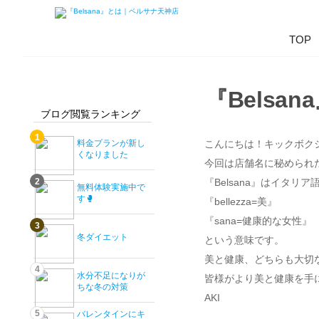
TOP
Belsana
『Belsan
Belsana
ブログ閲覧ランキング
1
こんにちは！キックボク
料金プランが新し
くなりました
今回は店舗名に秘められ
『Belsana』はイタリア
2
無料体験実施中で
す🥊
『bellezza=美』
『sana=健康的な女性』
3
冬ダイエット
という意味です。
美と健康、どちらも大切
4
水分不足になりが
皆様がより美と健康を手
ちな冬の対策
AKI
5
バレンタインにキ