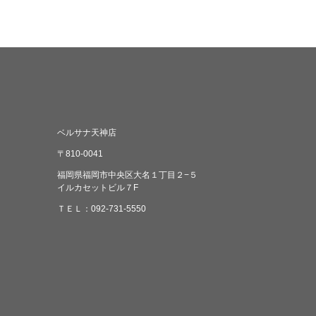
る…」「ジムって少しハードルが高そ
らには糖尿
う…」そんな方でも通いやすいのが、女性
めます。長
専用ジムの魅力です✨️周りを気にしすぎ
臓」である
ず、自分ペースで身体を動かせるので、思
で疲労物質
い切り汗をかいてストレス発散できます！
な悪影響と
キックボクシングが初めてな方や、運動が
長時間のデ
久しぶりの方にも安心して通って頂ける環
感が蓄積。
境です♪２．ミット打ちで思い切りストレ
半身の血流
ス発散できる当ジムでは、ミット打ちの時
症（エコノ
ベルサナ天神店
間も大人気✨️「仕事のストレスが吹き飛
群
ぶ！」「思い切り打ててスッキリする！」
ク。・内臓
〒810-0041
という声をたくさんいただいています♪た
荷、呼吸が
福岡県福岡市中央区大名１丁目２−５
だ運動するだけじゃなく、パンチやキック
る睡眠の質
イルカセットビル７F
をミットに打ち込むことで気分までスカッ
スクの向上
ＴＥＬ：092-731-5550
とリフレッシュ！「今日ちょっとモヤモヤ
時間未満の人
するな…」そんな日こそ、ぜひ身体を動か
い
してみてください☺️３．楽しく続けられる
うデータも
から、気づけばリフレッシュ習慣に♪運動
下：慢性的
って、「続けなきゃ…」と思うと大変です
の低下。＜
よね。でもキックボクシングは、音楽に合
椅子に深く
わせて動いたり、ミット打ちで発散できた
ターは目線