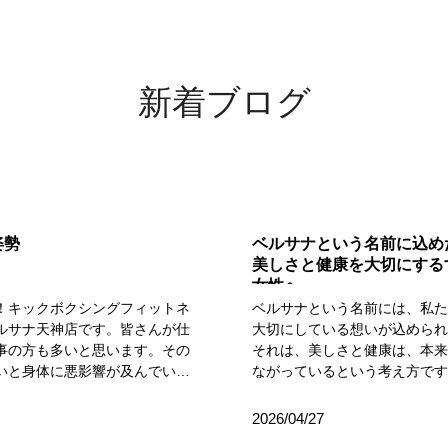
新着ブログ
姿勢
ベルサナという名前に込め
美しさと健康を大切にする
女性へ
！キックボクシングフィットネ
ベルサナという名前には、私
ルサナ天神店です。皆さんが仕
大切にしている想いが込めら
事の方も多いと思います。その
それは、美しさと健康は、本
いと身体に悪影響が及んでいま
ながっているという考え方で
の座りっぱなしや悪い姿勢（猫
は、イタリア語のBella（美し
は、筋肉に緊張による腰痛、肩
**Sana（健康的な）**という
2026/04/27
、血行不良、冷えやむくみ、さ
ジから生まれました。ただ外