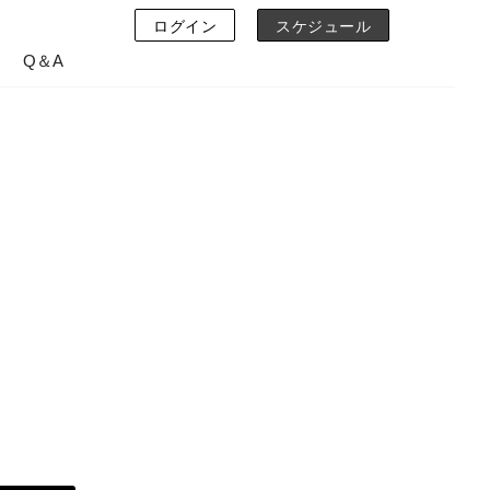
ログイン
スケジュール
Q＆A
y
yで美-Styleへ