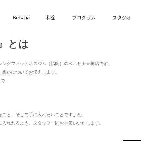
Belsana
料金
プログラム
スタジオ
Technolog
a』とは
について
Technolog
シングフィットネスジム［福岡］のベルサナ天神店です。
た想いについてお伝えします。
語で
なこと、そして手に入れたいことですよね。
に入れれるよう、スタッフ一同お手伝いいたします。