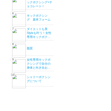
ックボクシング×チ
ョコレート！
6
キックボクシン
グ 基本フォーム
7
ダイエットも美
Styleも叶う！女性
専用キックボクシ
ングジム「ベルサ
8
ナ」が選ばれる理
脂質
由
9
女性専用キックボ
クシングで自分の
身体と向き合お
う！
10
シャドーボクシン
グについて