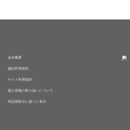
病や心疾患、肥満のリスクを高
めだけではなく、心身ともに
時間座り続けると「第二の心
分らしく輝く女性であってほ
ふくらはぎが動かず、代謝低下
いを、この名前に託していま
も溜まりやすくなります。＜主
きる女性たちは、日々さまざ
原因＞・慢性的なコリ、痛み：
いながら、自分自身のことを
スクワークで首、肩、腰に疲労
しまうことも少なくありませ
・血行不良、血管トラブル：下
中で、気づかないうちに心や
が滞り、むくみや冷え性、血栓
ため込み、本来の輝きを見失
ミークラス症候
ともあります。だからこそベ
） のリス
だ運動をする場所ではなく、
会社概要
の圧迫：猫背による内臓への負
寧に整え、美しさと健康を育
施設利用規約
浅くなる、交感神経の優位によ
の場所でありたいと考えてい
の低下。・生活習慣病、死亡リ
が考える美しさとは、単に細
サイト利用規約
：１日８時間以上座る人は、４
誰かと比べて優れていること
より死亡リスクが1.15倍高
ん。しなやかに動ける身体、
個人情報の取り扱いについて
 とい
ち、自然とこぼれる笑顔。そ
ある。・集中力、やる気の低
身を心地よく感じられること
特定商取引に基づく表示
な疲労感や痛みによる作業効率
側からにじみ出るものこそが
対策＞・1時間に1回は立つ。・
さではないでしょうか。また
腰掛け、骨盤を立てる。・モニ
単に不調がない状態を指すも
より少し下にする。・ディスプ
せん。毎日を軽やかに過ごせ