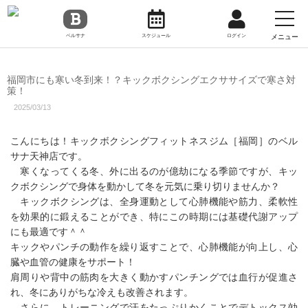
toggl
navig
メニュー
ベルサナ
スケジュール
ログイン
福岡市にも寒い冬到来！？キックボクシングエクササイズで寒さ対
策！
2025/03/13
こんにちは！キックボクシングフィットネスジム［福岡］のベル
サナ天神店です。
寒くなってくる冬、外に出るのが億劫になる季節ですが、キッ
クボクシングで身体を動かして冬を元気に乗り切りませんか？
キックボクシングは、全身運動として心肺機能や筋力、柔軟性
を効果的に鍛えることができ、特にこの時期には基礎代謝アップ
にも最適です＾＾
キックやパンチの動作を繰り返すことで、心肺機能が向上し、心
臓や血管の健康をサポート！
肩周りや背中の筋肉を大きく動かすパンチングでは血行が促進さ
れ、冬にありがちな冷えも改善されます。
さらに、トレーニングで汗をたっぷりかくことでデトックス効