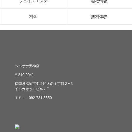
フェイスエステ
会社情報
料金
無料体験
ベルサナ天神店
〒810-0041
福岡県福岡市中央区大名１丁目２−５
イルカセットビル７F
ＴＥＬ：092-731-5550