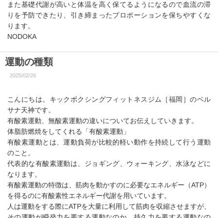
また基礎代謝が高いと体温を高く保てるようになるので血流の滞
りを予防できたり、引き締まったプロポーションを保ちやすくな
ります。
NODOKA
運動の種類
2025/02/26
こんにちは。キックボクシングフィットネスジム［福岡］のベル
サナ天神です。
有酸素運動、無酸素運動の違いについてお伝えしていきます。
体脂肪燃焼をしてくれる「有酸素運動」
有酸素運動とは、運動負荷が比較的軽い動作を持続して行う運動
のこと。
代表的な有酸素運動は、ジョギング、ウォーキング、水泳などに
なります。
有酸素運動の特徴は、筋肉を動かすのに必要なエネルギー（ATP）
を得るのに有酸素性エネルギー代謝を用いています。
人は運動をする際にATPを大量に利用して筋肉を収縮させますが、
その運動が瞬発力を要する運動なのか、持久力を要する運動なの