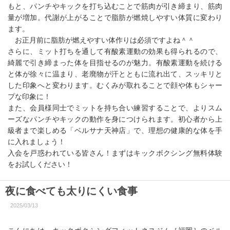
もと、パンチやキックを打ち込むことで筋肉が引き締まり、筋肉
量が増加。代謝が上がることで脂肪が燃焼しやすい体質に変わり
ます。
お正月前に脂肪が燃えやすい体作りは必須ですよね＾＾
さらに、ミット打ちを通して有酸素運動の効果も得られるので、
綺麗で引き締まった体を目指せるのが魅力。有酸素運動を続ける
と体が徐々に温まり、老廃物が汗とともに流れ出て、スッキリと
した印象へと変わります。むくみが取れることで顔や体もシャー
プな印象に！
また、会員様同士でミットを持ち合い練習することで、よりスム
ーズなパンチやキックの動作を身につけられます。初心者から上
級者まで楽しめる「ベルサナ天神店」で、理想の健康的な体を手
に入れましょう！
入会を戸惑われている皆さん！まずはキックボクシング無料体験
をお試しください！
夜に食べても太りにくい食事
2025/03/13