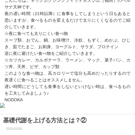
こんにちは。キックボクシングフィットネスジム［福岡］のベル
サナ天神です。
夜の遅い時間（21時以降）に食事をしてしまうという日もあると
思いますが、食べるものを変えるだけで太りにくくなるのでご紹
介していきます。
☆夜に食べても太りにくい食べ物
スープ類、おでん、鍋、お味噌汁、冷奴、もずく、めかぶ、ひじ
き、茹でたまご、お刺身、ヨーグルト、サラダ、プロテイン
逆に夜に避けたい食べ物をご紹介していきます。
☆カツカレー、カルボナーラ、ラーメン、マック、菓子パン、カ
ツ丼、天丼、ピザ、カップ類
このような食べ物は、高カロリーで塩分も高めだったりするので
夜遅くに食べることはオススメしません。
遅い時間にどうしても食事をしないといけない時は、食べるもの
を工夫してみましょう♪
NODOKA
基礎代謝を上げる方法とは？②
2025/03/06