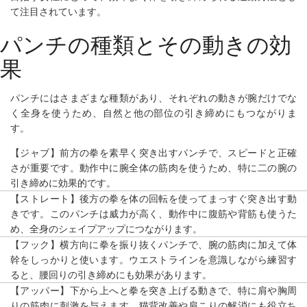
て注目されています。
パンチの種類とその動きの効
果
パンチにはさまざまな種類があり、それぞれの動きが腕だけでな
く全身を使うため、自然と他の部位の引き締めにもつながりま
す。
【ジャブ】
前方の拳を素早く突き出すパンチで、スピードと正確
さが重要です。動作中に腕全体の筋肉を使うため、特に二の腕の
引き締めに効果的です。
【ストレート】
後方の拳を体の回転を使ってまっすぐ突き出す動
きです。このパンチは威力が高く、動作中に腹筋や背筋も使うた
め、全身のシェイプアップにつながります。
【フック】
横方向に拳を振り抜くパンチで、腕の筋肉に加えて体
幹をしっかりと使います。ウエストラインを意識しながら練習す
ると、腰回りの引き締めにも効果があります。
【アッパー】
下から上へと拳を突き上げる動きで、特に肩や胸周
りの筋肉に刺激を与えます。猫背改善や肩こりの解消にも役立ち