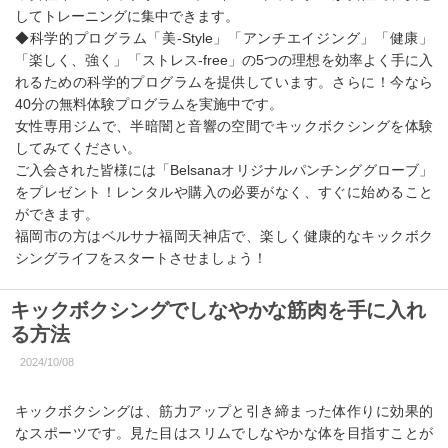
してトレーニングに集中できます。
◆科学的プログラム「美-Style」「アンチエイジング」「健康」
「楽しく、強く」「ストレス-free」の5つの理想を効率よく手に入
れるための科学的プログラムを提供しています。さらに！今なら
40分の無料体験プログラムを実施中です。
女性専用ジムで、半暗闇と音響の空間でキックボクシングを体験
してみてください。
ご入会された皆様には「Belsanaオリジナルパンチンググローブ」
をプレゼント！レンタルや購入の必要がなく、すぐに始めること
ができます。
福岡市の方はベルサナ福岡天神店で、楽しく健康的なキックボク
シングライフをスタートさせましょう！
キックボクシングでしなやかな筋肉を手に入れ
る方法
2024/10/08
キックボクシングは、筋力アップと引き締まった体作りに効果的
なスポーツです。見た目はスリムでしなやかな体を目指すことが