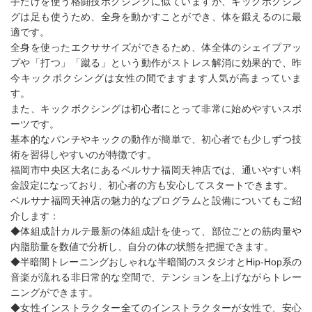
手だけを使う格闘技ボクシングに似ていますが、キックボクシン
グは足も使うため、全身を動かすことができ、体を鍛えるのに最
適です。
全身を使ったエクササイズができるため、体全体のシェイプアッ
プや「打つ」「蹴る」という動作がストレス解消に効果的で、昨
今キックボクシングは女性の間でますます人気が高まっていま
す。
また、キックボクシングは初心者にとって非常に始めやすいスポ
ーツです。
基本的なパンチやキックの動作が簡単で、初心者でも少しずつ技
術を習得しやすいのが特徴です。
福岡市中央区大名にあるベルサナ福岡天神店では、通いやすい料
金設定になっており、初心者の方も安心してスタートできます。
ベルサナ福岡天神店の魅力的なプログラムと設備についてもご紹
介します：
◆体組成計カルテ最新の体組成計を使って、部位ごとの筋肉量や
内脂肪量を数値で分析し、自分の体の状態を把握できます。
◆半暗闇トレーニングおしゃれな半暗闇のスタジオとHip-Hop系の
音楽が流れる非日常的な空間で、テンションを上げながらトレー
ニングができます。
◆女性インストラクター全てのインストラクターが女性で、安心