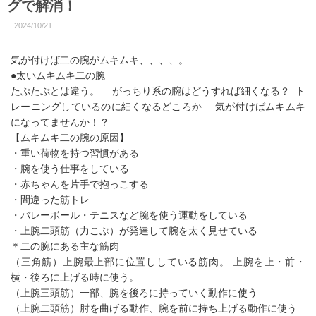
グで解消！
2024/10/21
気が付けば二の腕がムキムキ、、、、。
●太いムキムキ二の腕
たぷたぷとは違う。 がっちり系の腕はどうすれば細くなる？ ト
レーニングしているのに細くなるどころか 気が付けばムキムキ
になってませんか！？
【ムキムキ二の腕の原因】
・重い荷物を持つ習慣がある
・腕を使う仕事をしている
・赤ちゃんを片手で抱っこする
・間違った筋トレ
・バレーボール・テニスなど腕を使う運動をしている
・上腕二頭筋（力こぶ）が発達して腕を太く見せている
＊二の腕にある主な筋肉
（三角筋）上腕最上部に位置ししている筋肉。 上腕を上・前・
横・後ろに上げる時に使う。
（上腕三頭筋）一部、腕を後ろに持っていく動作に使う
（上腕二頭筋）肘を曲げる動作、腕を前に持ち上げる動作に使う