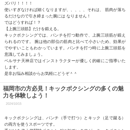
ズバリ！！！！
使いすぎなければ細くなりますが、、、、、それは、 筋肉が落ち
るだけなので引き締まった腕には なりません！
ではどうすれば！？
【上腕三頭筋】だけを鍛える。
キックボクシングでは、パンチを打つ動作で、上腕三頭筋が鍛え
られる のです。 腕は他の部位の筋肉と比べて小さいため、効果が
でやすい こともわかっています。パンチを打つ時に上腕三頭筋を
意識してみましょう。
ベルサナ天神店ではインストラクターが優しく的確にご指導いた
します。
是非お悩み相談からお気軽にどうぞ＾＾
福岡市の方必見！キックボクシングの多くの魅
力を体験しよう！
2024/10/15
キックボクシングは、パンチ（手で打つ）とキック（足で蹴る）
の両方を使うスポーツです。