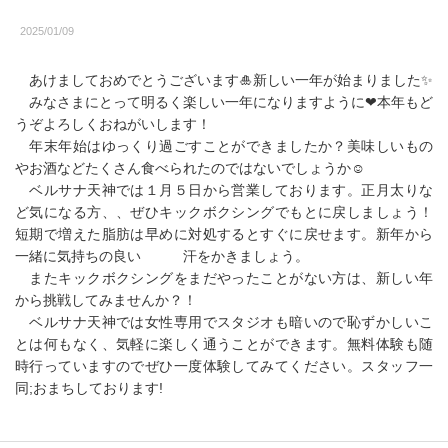
2025/01/09
あけましておめでとうございます🎍新しい一年が始まりました✨️
みなさまにとって明るく楽しい一年になりますように❤本年もど
うぞよろしくおねがいします！
年末年始はゆっくり過ごすことができましたか？美味しいもの
やお酒などたくさん食べられたのではないでしょうか☺
ベルサナ天神では１月５日から営業しております。正月太りな
ど気になる方、、ぜひキックボクシングでもとに戻しましょう！
短期で増えた脂肪は早めに対処するとすぐに戻せます。新年から
一緒に気持ちの良い 汗をかきましょう。
またキックボクシングをまだやったことがない方は、新しい年
から挑戦してみませんか？！
ベルサナ天神では女性専用でスタジオも暗いので恥ずかしいこ
とは何もなく、気軽に楽しく通うことができます。無料体験も随
時行っていますのでぜひ一度体験してみてください。スタッフ一
同;おまちしております!