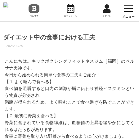
toggl
navig
メニュー
ベルサナ
スケジュール
ログイン
ダイエット中の食事における工夫
2025/02/25
こんにちは。キックボクシングフィットネスジム［福岡］のベル
サナ天神です。
今日から始められる簡単な食事の工夫をご紹介！
【１.よく噛んで食べる】
食べ物を咀嚼すると口内の刺激が脳に伝わり神経ヒスタミンとい
う物資が分泌され
満腹が得られるため、よく噛むことで食べ過ぎを防ぐことができ
ます。
【２.最初に野菜を食べる】
野菜に含まれている食物繊維は、血糖値の上昇を緩やかにしてく
れるはたらきがあります。
食事に野菜を取り入れ野菜から食べるように心がけましょう。