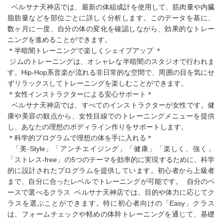
ベルサナ天神店では、最新の体組成計を使用して、筋肉量や内臓
脂肪量などを部位ごとに詳しく分析します。このデータを基に、
数ヶ月に一度、自分の体の変化を確認しながら、効果的なトレー
ニングを進めることができます。
＊半暗闇トレーニングで楽しくシェイプアップ ＊
ジムのトレーニングは、オシャレな半暗闇のスタジオで行われま
す。Hip-Hop系音楽が流れる非日常的な空間で、周囲の目を気にせ
ずリラックスしてトレーニングを楽しむことができます。
＊女性インストラクターによる安心サポート＊
ベルサナ天神店では、すべてのインストラクターが女性です。健
康や美容の観点から、女性目線でのトレーニングメニューを提供
し、あなたの理想のボディライン作りをサポートします。
＊科学的プログラムで理想の体を手に入れる＊
「美-Style」「アンチエイジング」「健康」「楽しく、強く」
「ストレス-free」の5つのテーマを効率的に実現するために、科学
的に設計されたプログラムを提供しています。初心者から上級者
まで、自分に合ったレベルでトレーニングが可能です。 自分のペ
ースで選べるクラス ベルサナ天神店では、目的や体力に応じてク
ラスを選ぶことができます。特に初心者向けの「Easy」クラス
は、フォームチェックや軽めの体幹トレーニングを通じて、基礎